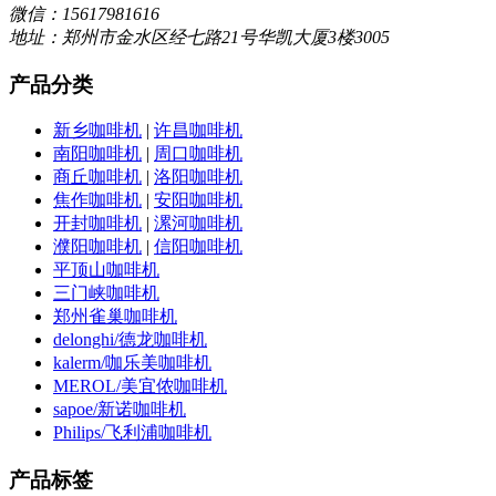
微信：15617981616
地址：郑州市金水区经七路21号华凯大厦3楼3005
产品分类
新乡咖啡机
|
许昌咖啡机
南阳咖啡机
|
周口咖啡机
商丘咖啡机
|
洛阳咖啡机
焦作咖啡机
|
安阳咖啡机
开封咖啡机
|
漯河咖啡机
濮阳咖啡机
|
信阳咖啡机
平顶山咖啡机
三门峡咖啡机
郑州雀巢咖啡机
delonghi/德龙咖啡机
kalerm/咖乐美咖啡机
MEROL/美宜侬咖啡机
sapoe/新诺咖啡机
Philips/飞利浦咖啡机
产品标签