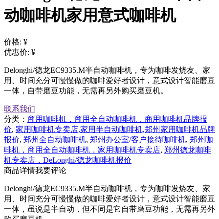
动咖啡机家用意式咖啡机
价格:
¥
优惠价:
¥
Delonghi/德龙EC9335.M半自动咖啡机，专为咖啡发烧友、家
用、时间充分可慢慢做的咖啡爱好者设计，意式设计智能磨豆
一体，自带磨豆功能，无需再另外购买磨豆机。
联系我们
分类：
商用咖啡机，商用全自动咖啡机，商用咖啡机品牌报
价
,
家用咖啡机专卖店,家用半自动咖啡机,郑州家用咖啡机品牌
报价
,
郑州全自动咖啡机
,
郑州办公室/客户接待咖啡机
,
郑州咖
啡机，商用全自动咖啡机，家用咖啡机专卖店
,
郑州德龙咖啡
机专卖店，DeLonghi/德龙咖啡机报价
商品详情
我要评论
Delonghi/德龙EC9335.M半自动咖啡机，专为咖啡发烧友、家
用、时间充分可慢慢做的咖啡爱好者设计，意式设计智能磨豆
一体，虽说是半自动，但不同是它自带磨豆功能，无需再另外