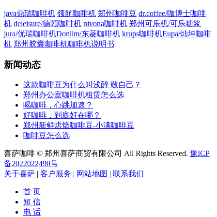
java鼎瑞咖啡机
领航咖啡机
郑州咖啡豆
dr.coffee/咖博士咖啡
机
deleisure/德颐咖啡机
nivona咖啡机
郑州可乐机/可乐糖浆
jura/优瑞咖啡机
Donlim/东菱咖啡机
krups咖啡机
Eupa/灿坤咖啡
机
郑州胶囊咖啡机
咖啡机说明书
新闻动态
这款咖啡豆为什么叫浅醉 敬自己？
郑州办公室咖啡机租赁怎么选
喝咖啡，心跳加速？
好咖啡，到底好在哪？
郑州新鲜烘焙咖啡豆-小满咖啡豆
咖啡豆怎么选
喜萨咖啡 © 郑州喜萨商贸有限公司 All Rights Reserved.
豫ICP
备2022022490号
关于喜萨
|
客户服务
|
网站地图
|
联系我们
首 页
短 信
电 话