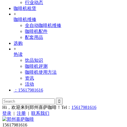
行业动态
咖啡机租赁
+
咖啡机维修
全自动咖啡机维修
咖啡机配件
配套用品
选购
+
热读
饮品知识
咖啡机评测
咖啡机使用方法
资讯
活动
：15617981616
Hi，欢迎来到郑州喜萨咖啡！Tel：
15617981616
登录
|
注册
|
联系我们
15617981616