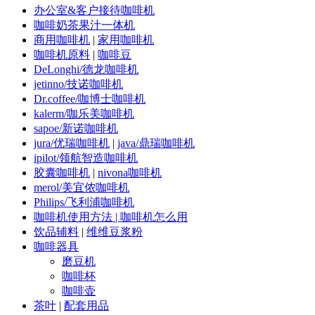
办公室&客户接待咖啡机
咖啡奶茶果汁一体机
商用咖啡机
|
家用咖啡机
咖啡机原料
|
咖啡豆
DeLonghi/德龙咖啡机
jetinno/技诺咖啡机
Dr.coffee/咖博士咖啡机
kalerm/咖乐美咖啡机
sapoe/新诺咖啡机
jura/优瑞咖啡机
|
java/鼎瑞咖啡机
ipilot/领航智造咖啡机
胶囊咖啡机
|
nivona咖啡机
merol/美宜侬咖啡机
Philips/飞利浦咖啡机
咖啡机使用方法 | 咖啡机怎么用
饮品辅料
|
维维豆浆粉
咖啡器具
磨豆机
咖啡杯
咖啡壶
茶叶
|
配套用品