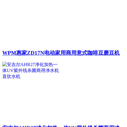
WPM惠家ZD17N电动家用商用意式咖啡豆磨豆机