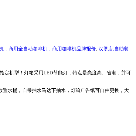
机，商用全自动咖啡机，商用咖啡机品牌报价
,
汉堡店,自助餐
浆指定机型！灯箱采用LED节能灯，特点是亮度高、省电，并可
放置水桶，自带抽水马达下抽水，灯箱广告纸可自由更换，大