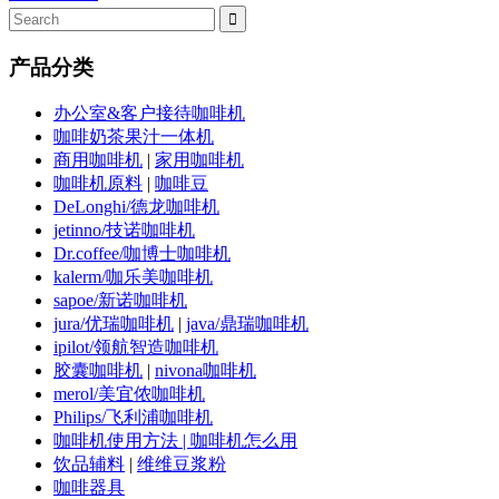
产品分类
办公室&客户接待咖啡机
咖啡奶茶果汁一体机
商用咖啡机
|
家用咖啡机
咖啡机原料
|
咖啡豆
DeLonghi/德龙咖啡机
jetinno/技诺咖啡机
Dr.coffee/咖博士咖啡机
kalerm/咖乐美咖啡机
sapoe/新诺咖啡机
jura/优瑞咖啡机
|
java/鼎瑞咖啡机
ipilot/领航智造咖啡机
胶囊咖啡机
|
nivona咖啡机
merol/美宜侬咖啡机
Philips/飞利浦咖啡机
咖啡机使用方法 | 咖啡机怎么用
饮品辅料
|
维维豆浆粉
咖啡器具