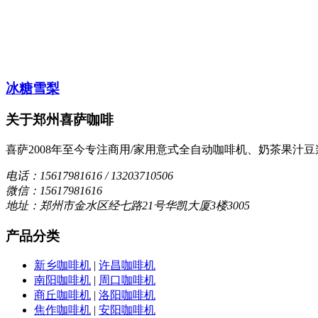
冰糖雪梨
关于郑州喜萨咖啡
喜萨2008年至今专注商用/家用意式全自动咖啡机、奶茶果
电话：15617981616 / 13203710506
微信：15617981616
地址：郑州市金水区经七路21号华凯大厦3楼3005
产品分类
新乡咖啡机
|
许昌咖啡机
南阳咖啡机
|
周口咖啡机
商丘咖啡机
|
洛阳咖啡机
焦作咖啡机
|
安阳咖啡机