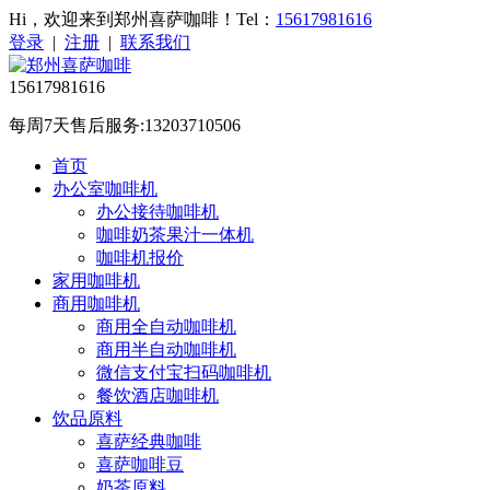
Hi，欢迎来到郑州喜萨咖啡！Tel：
15617981616
登录
|
注册
|
联系我们
15617981616
每周7天售后服务:13203710506
首页
办公室咖啡机
办公接待咖啡机
咖啡奶茶果汁一体机
咖啡机报价
家用咖啡机
商用咖啡机
商用全自动咖啡机
商用半自动咖啡机
微信支付宝扫码咖啡机
餐饮酒店咖啡机
饮品原料
喜萨经典咖啡
喜萨咖啡豆
奶茶原料