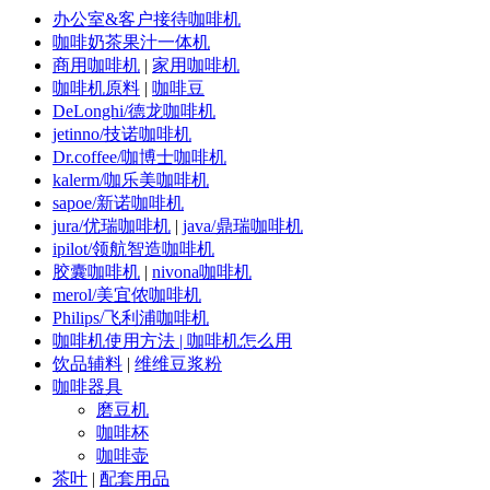
办公室&客户接待咖啡机
咖啡奶茶果汁一体机
商用咖啡机
|
家用咖啡机
咖啡机原料
|
咖啡豆
DeLonghi/德龙咖啡机
jetinno/技诺咖啡机
Dr.coffee/咖博士咖啡机
kalerm/咖乐美咖啡机
sapoe/新诺咖啡机
jura/优瑞咖啡机
|
java/鼎瑞咖啡机
ipilot/领航智造咖啡机
胶囊咖啡机
|
nivona咖啡机
merol/美宜侬咖啡机
Philips/飞利浦咖啡机
咖啡机使用方法 | 咖啡机怎么用
饮品辅料
|
维维豆浆粉
咖啡器具
磨豆机
咖啡杯
咖啡壶
茶叶
|
配套用品