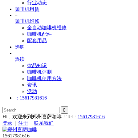
行业动态
咖啡机租赁
+
咖啡机维修
全自动咖啡机维修
咖啡机配件
配套用品
选购
+
热读
饮品知识
咖啡机评测
咖啡机使用方法
资讯
活动
：15617981616
Hi，欢迎来到郑州喜萨咖啡！Tel：
15617981616
登录
|
注册
|
联系我们
15617981616