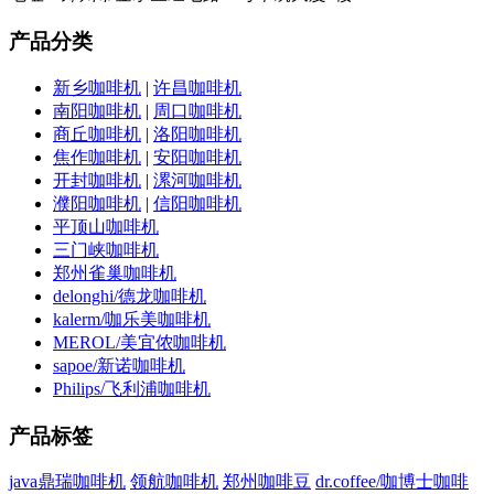
产品分类
新乡咖啡机
|
许昌咖啡机
南阳咖啡机
|
周口咖啡机
商丘咖啡机
|
洛阳咖啡机
焦作咖啡机
|
安阳咖啡机
开封咖啡机
|
漯河咖啡机
濮阳咖啡机
|
信阳咖啡机
平顶山咖啡机
三门峡咖啡机
郑州雀巢咖啡机
delonghi/德龙咖啡机
kalerm/咖乐美咖啡机
MEROL/美宜侬咖啡机
sapoe/新诺咖啡机
Philips/飞利浦咖啡机
产品标签
java鼎瑞咖啡机
领航咖啡机
郑州咖啡豆
dr.coffee/咖博士咖啡