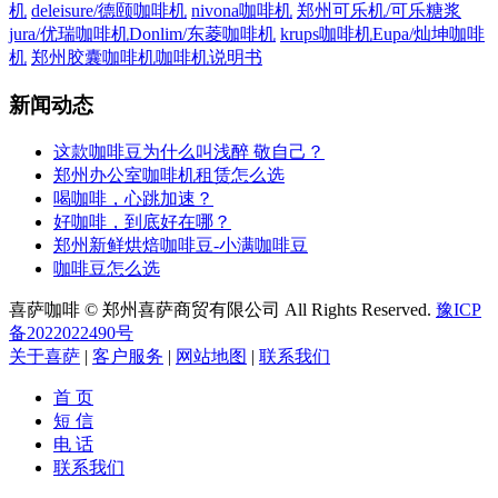
机
deleisure/德颐咖啡机
nivona咖啡机
郑州可乐机/可乐糖浆
jura/优瑞咖啡机
Donlim/东菱咖啡机
krups咖啡机
Eupa/灿坤咖啡
机
郑州胶囊咖啡机
咖啡机说明书
新闻动态
这款咖啡豆为什么叫浅醉 敬自己？
郑州办公室咖啡机租赁怎么选
喝咖啡，心跳加速？
好咖啡，到底好在哪？
郑州新鲜烘焙咖啡豆-小满咖啡豆
咖啡豆怎么选
喜萨咖啡 © 郑州喜萨商贸有限公司 All Rights Reserved.
豫ICP
备2022022490号
关于喜萨
|
客户服务
|
网站地图
|
联系我们
首 页
短 信
电 话
联系我们