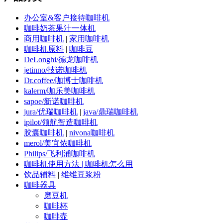
办公室&客户接待咖啡机
咖啡奶茶果汁一体机
商用咖啡机
|
家用咖啡机
咖啡机原料
|
咖啡豆
DeLonghi/德龙咖啡机
jetinno/技诺咖啡机
Dr.coffee/咖博士咖啡机
kalerm/咖乐美咖啡机
sapoe/新诺咖啡机
jura/优瑞咖啡机
|
java/鼎瑞咖啡机
ipilot/领航智造咖啡机
胶囊咖啡机
|
nivona咖啡机
merol/美宜侬咖啡机
Philips/飞利浦咖啡机
咖啡机使用方法 | 咖啡机怎么用
饮品辅料
|
维维豆浆粉
咖啡器具
磨豆机
咖啡杯
咖啡壶