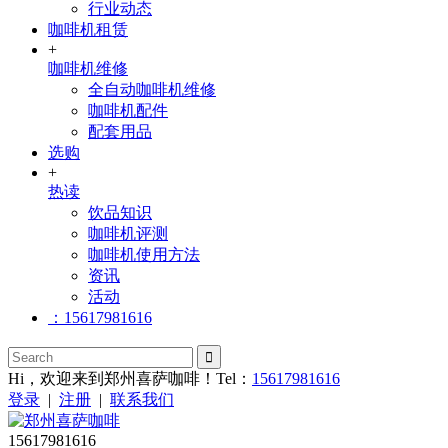
行业动态
咖啡机租赁
+
咖啡机维修
全自动咖啡机维修
咖啡机配件
配套用品
选购
+
热读
饮品知识
咖啡机评测
咖啡机使用方法
资讯
活动
：15617981616
Hi，欢迎来到郑州喜萨咖啡！Tel：
15617981616
登录
|
注册
|
联系我们
15617981616