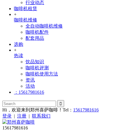
行业动态
咖啡机租赁
+
咖啡机维修
全自动咖啡机维修
咖啡机配件
配套用品
选购
+
热读
饮品知识
咖啡机评测
咖啡机使用方法
资讯
活动
：15617981616
Hi，欢迎来到郑州喜萨咖啡！Tel：
15617981616
登录
|
注册
|
联系我们
15617981616