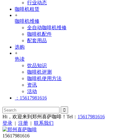
行业动态
咖啡机租赁
+
咖啡机维修
全自动咖啡机维修
咖啡机配件
配套用品
选购
+
热读
饮品知识
咖啡机评测
咖啡机使用方法
资讯
活动
：15617981616
Hi，欢迎来到郑州喜萨咖啡！Tel：
15617981616
登录
|
注册
|
联系我们
15617981616