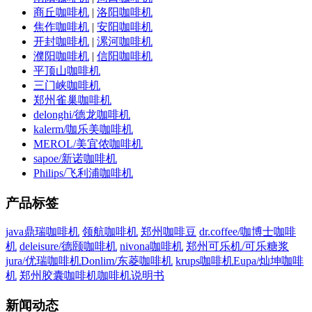
商丘咖啡机
|
洛阳咖啡机
焦作咖啡机
|
安阳咖啡机
开封咖啡机
|
漯河咖啡机
濮阳咖啡机
|
信阳咖啡机
平顶山咖啡机
三门峡咖啡机
郑州雀巢咖啡机
delonghi/德龙咖啡机
kalerm/咖乐美咖啡机
MEROL/美宜侬咖啡机
sapoe/新诺咖啡机
Philips/飞利浦咖啡机
产品标签
java鼎瑞咖啡机
领航咖啡机
郑州咖啡豆
dr.coffee/咖博士咖啡
机
deleisure/德颐咖啡机
nivona咖啡机
郑州可乐机/可乐糖浆
jura/优瑞咖啡机
Donlim/东菱咖啡机
krups咖啡机
Eupa/灿坤咖啡
机
郑州胶囊咖啡机
咖啡机说明书
新闻动态