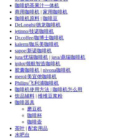
咖啡奶茶果汁一体机
商用咖啡机
|
家用咖啡机
咖啡机原料
|
咖啡豆
DeLonghi/德龙咖啡机
jetinno/技诺咖啡机
Dr.coffee/咖博士咖啡机
kalerm/咖乐美咖啡机
sapoe/新诺咖啡机
jura/优瑞咖啡机
|
java/鼎瑞咖啡机
ipilot/领航智造咖啡机
胶囊咖啡机
|
nivona咖啡机
merol/美宜侬咖啡机
Philips/飞利浦咖啡机
咖啡机使用方法 | 咖啡机怎么用
饮品辅料
|
维维豆浆粉
咖啡器具
磨豆机
咖啡杯
咖啡壶
茶叶
|
配套用品
水吧台