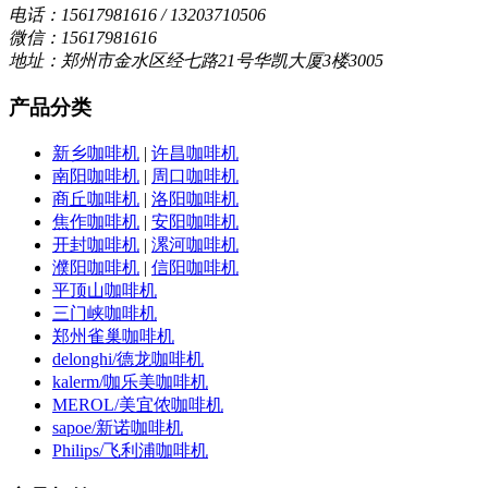
电话：15617981616 / 13203710506
微信：15617981616
地址：郑州市金水区经七路21号华凯大厦3楼3005
产品分类
新乡咖啡机
|
许昌咖啡机
南阳咖啡机
|
周口咖啡机
商丘咖啡机
|
洛阳咖啡机
焦作咖啡机
|
安阳咖啡机
开封咖啡机
|
漯河咖啡机
濮阳咖啡机
|
信阳咖啡机
平顶山咖啡机
三门峡咖啡机
郑州雀巢咖啡机
delonghi/德龙咖啡机
kalerm/咖乐美咖啡机
MEROL/美宜侬咖啡机
sapoe/新诺咖啡机
Philips/飞利浦咖啡机