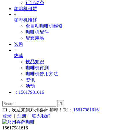
行业动态
咖啡机租赁
+
咖啡机维修
全自动咖啡机维修
咖啡机配件
配套用品
选购
+
热读
饮品知识
咖啡机评测
咖啡机使用方法
资讯
活动
：15617981616
Hi，欢迎来到郑州喜萨咖啡！Tel：
15617981616
登录
|
注册
|
联系我们
15617981616