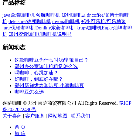
产品标签
java鼎瑞咖啡机
领航咖啡机
郑州咖啡豆
dr.coffee/咖博士咖啡
机
deleisure/德颐咖啡机
nivona咖啡机
郑州可乐机/可乐糖浆
jura/优瑞咖啡机
Donlim/东菱咖啡机
krups咖啡机
Eupa/灿坤咖啡
机
郑州胶囊咖啡机
咖啡机说明书
新闻动态
这款咖啡豆为什么叫浅醉 敬自己？
郑州办公室咖啡机租赁怎么选
喝咖啡，心跳加速？
好咖啡，到底好在哪？
郑州新鲜烘焙咖啡豆-小满咖啡豆
咖啡豆怎么选
喜萨咖啡 © 郑州喜萨商贸有限公司 All Rights Reserved.
豫ICP
备2022022490号
关于喜萨
|
客户服务
|
网站地图
|
联系我们
首 页
短 信