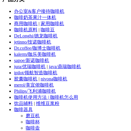
办公室&客户接待咖啡机
咖啡奶茶果汁一体机
商用咖啡机
|
家用咖啡机
咖啡机原料
|
咖啡豆
DeLonghi/德龙咖啡机
jetinno/技诺咖啡机
Dr.coffee/咖博士咖啡机
kalerm/咖乐美咖啡机
sapoe/新诺咖啡机
jura/优瑞咖啡机
|
java/鼎瑞咖啡机
ipilot/领航智造咖啡机
胶囊咖啡机
|
nivona咖啡机
merol/美宜侬咖啡机
Philips/飞利浦咖啡机
咖啡机使用方法 | 咖啡机怎么用
饮品辅料
|
维维豆浆粉
咖啡器具
磨豆机
咖啡杯
咖啡壶