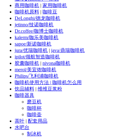
商用咖啡机
|
家用咖啡机
咖啡机原料
|
咖啡豆
DeLonghi/德龙咖啡机
jetinno/技诺咖啡机
Dr.coffee/咖博士咖啡机
kalerm/咖乐美咖啡机
sapoe/新诺咖啡机
jura/优瑞咖啡机
|
java/鼎瑞咖啡机
ipilot/领航智造咖啡机
胶囊咖啡机
|
nivona咖啡机
merol/美宜侬咖啡机
Philips/飞利浦咖啡机
咖啡机使用方法 | 咖啡机怎么用
饮品辅料
|
维维豆浆粉
咖啡器具
磨豆机
咖啡杯
咖啡壶
茶叶
|
配套用品
水吧台
制冰机