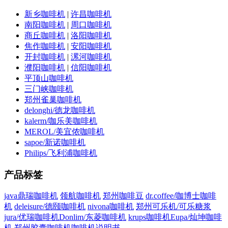
新乡咖啡机
|
许昌咖啡机
南阳咖啡机
|
周口咖啡机
商丘咖啡机
|
洛阳咖啡机
焦作咖啡机
|
安阳咖啡机
开封咖啡机
|
漯河咖啡机
濮阳咖啡机
|
信阳咖啡机
平顶山咖啡机
三门峡咖啡机
郑州雀巢咖啡机
delonghi/德龙咖啡机
kalerm/咖乐美咖啡机
MEROL/美宜侬咖啡机
sapoe/新诺咖啡机
Philips/飞利浦咖啡机
产品标签
java鼎瑞咖啡机
领航咖啡机
郑州咖啡豆
dr.coffee/咖博士咖啡
机
deleisure/德颐咖啡机
nivona咖啡机
郑州可乐机/可乐糖浆
jura/优瑞咖啡机
Donlim/东菱咖啡机
krups咖啡机
Eupa/灿坤咖啡
机
郑州胶囊咖啡机
咖啡机说明书