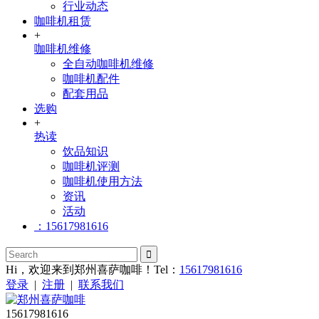
行业动态
咖啡机租赁
+
咖啡机维修
全自动咖啡机维修
咖啡机配件
配套用品
选购
+
热读
饮品知识
咖啡机评测
咖啡机使用方法
资讯
活动
：15617981616
Hi，欢迎来到郑州喜萨咖啡！Tel：
15617981616
登录
|
注册
|
联系我们
15617981616