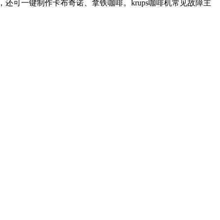
还可一键制作卡布奇诺、拿铁咖啡。krups咖啡机常见故障主