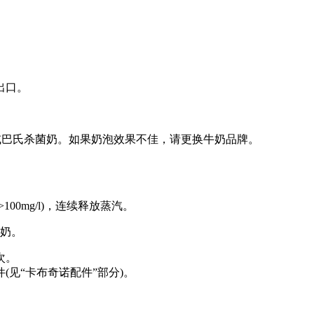
出口。
T或巴氏杀菌奶。如果奶泡效果不佳，请更换牛奶品牌。
0mg/l)，连续释放蒸汽。
牛奶。
次。
见“卡布奇诺配件”部分)。