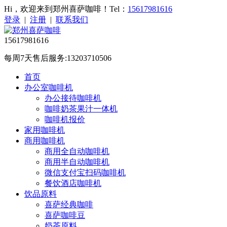
Hi，欢迎来到郑州喜萨咖啡！Tel：
15617981616
登录
|
注册
|
联系我们
15617981616
每周7天售后服务:13203710506
首页
办公室咖啡机
办公接待咖啡机
咖啡奶茶果汁一体机
咖啡机报价
家用咖啡机
商用咖啡机
商用全自动咖啡机
商用半自动咖啡机
微信支付宝扫码咖啡机
餐饮酒店咖啡机
饮品原料
喜萨经典咖啡
喜萨咖啡豆
奶茶原料