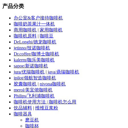
产品分类
办公室&客户接待咖啡机
咖啡奶茶果汁一体机
商用咖啡机
|
家用咖啡机
咖啡机原料
|
咖啡豆
DeLonghi/德龙咖啡机
jetinno/技诺咖啡机
Dr.coffee/咖博士咖啡机
kalerm/咖乐美咖啡机
sapoe/新诺咖啡机
jura/优瑞咖啡机
|
java/鼎瑞咖啡机
ipilot/领航智造咖啡机
胶囊咖啡机
|
nivona咖啡机
merol/美宜侬咖啡机
Philips/飞利浦咖啡机
咖啡机使用方法 | 咖啡机怎么用
饮品辅料
|
维维豆浆粉
咖啡器具
磨豆机
咖啡杯