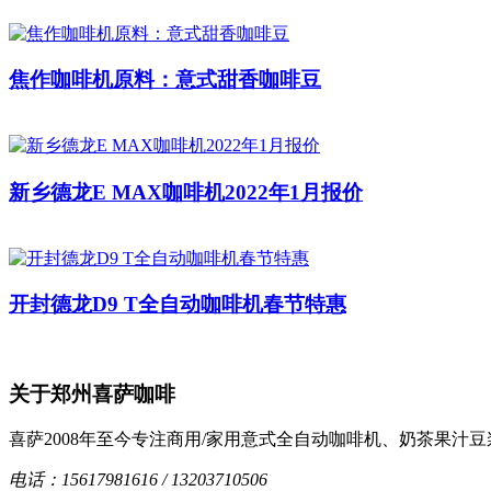
焦作咖啡机原料：意式甜香咖啡豆
新乡德龙E MAX咖啡机2022年1月报价
开封德龙D9 T全自动咖啡机春节特惠
关于郑州喜萨咖啡
喜萨2008年至今专注商用/家用意式全自动咖啡机、奶茶果
电话：15617981616 / 13203710506