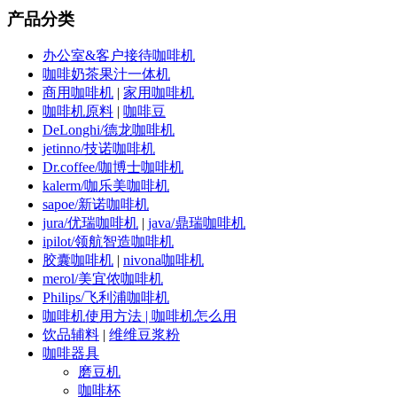
产品分类
办公室&客户接待咖啡机
咖啡奶茶果汁一体机
商用咖啡机
|
家用咖啡机
咖啡机原料
|
咖啡豆
DeLonghi/德龙咖啡机
jetinno/技诺咖啡机
Dr.coffee/咖博士咖啡机
kalerm/咖乐美咖啡机
sapoe/新诺咖啡机
jura/优瑞咖啡机
|
java/鼎瑞咖啡机
ipilot/领航智造咖啡机
胶囊咖啡机
|
nivona咖啡机
merol/美宜侬咖啡机
Philips/飞利浦咖啡机
咖啡机使用方法 | 咖啡机怎么用
饮品辅料
|
维维豆浆粉
咖啡器具
磨豆机
咖啡杯