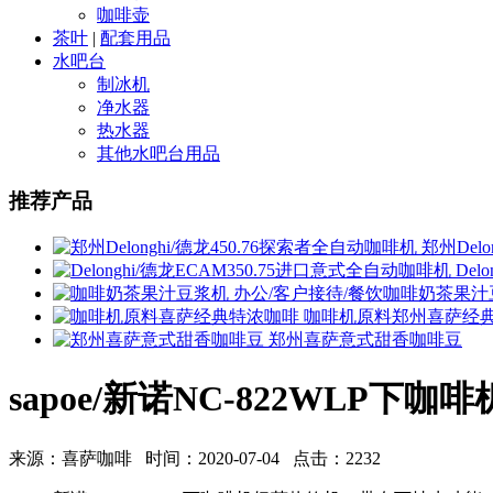
咖啡壶
茶叶
|
配套用品
水吧台
制冰机
净水器
热水器
其他水吧台用品
推荐产品
郑州Delo
Del
办公/客户接待/餐饮咖啡奶茶果汁
咖啡机原料郑州喜萨经
郑州喜萨意式甜香咖啡豆
sapoe/新诺NC-822WLP下
来源：喜萨咖啡 时间：2020-07-04 点击：2232