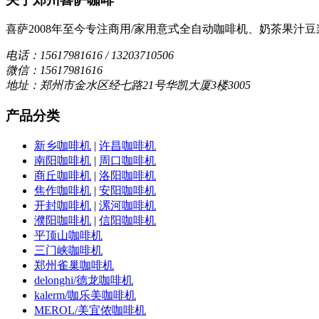
喜萨2008年至今专注商用/家用意式全自动咖啡机、奶茶果
电话：15617981616 / 13203710506
微信：15617981616
地址：郑州市金水区经七路21号华凯大厦3楼3005
产品分类
新乡咖啡机
|
许昌咖啡机
南阳咖啡机
|
周口咖啡机
商丘咖啡机
|
洛阳咖啡机
焦作咖啡机
|
安阳咖啡机
开封咖啡机
|
漯河咖啡机
濮阳咖啡机
|
信阳咖啡机
平顶山咖啡机
三门峡咖啡机
郑州雀巢咖啡机
delonghi/德龙咖啡机
kalerm/咖乐美咖啡机
MEROL/美宜侬咖啡机