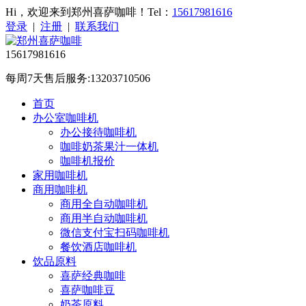
Hi，欢迎来到郑州喜萨咖啡！Tel：
15617981616
登录
|
注册
|
联系我们
15617981616
每周7天售后服务:13203710506
首页
办公室咖啡机
办公接待咖啡机
咖啡奶茶果汁一体机
咖啡机报价
家用咖啡机
商用咖啡机
商用全自动咖啡机
商用半自动咖啡机
微信支付宝扫码咖啡机
餐饮酒店咖啡机
饮品原料
喜萨经典咖啡
喜萨咖啡豆
奶茶原料