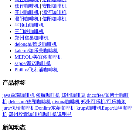
焦作咖啡机
|
安阳咖啡机
开封咖啡机
|
漯河咖啡机
濮阳咖啡机
|
信阳咖啡机
平顶山咖啡机
三门峡咖啡机
郑州雀巢咖啡机
delonghi/德龙咖啡机
kalerm/咖乐美咖啡机
MEROL/美宜侬咖啡机
sapoe/新诺咖啡机
Philips/飞利浦咖啡机
产品标签
java鼎瑞咖啡机
领航咖啡机
郑州咖啡豆
dr.coffee/咖博士咖啡
机
deleisure/德颐咖啡机
nivona咖啡机
郑州可乐机/可乐糖浆
jura/优瑞咖啡机
Donlim/东菱咖啡机
krups咖啡机
Eupa/灿坤咖啡
机
郑州胶囊咖啡机
咖啡机说明书
新闻动态