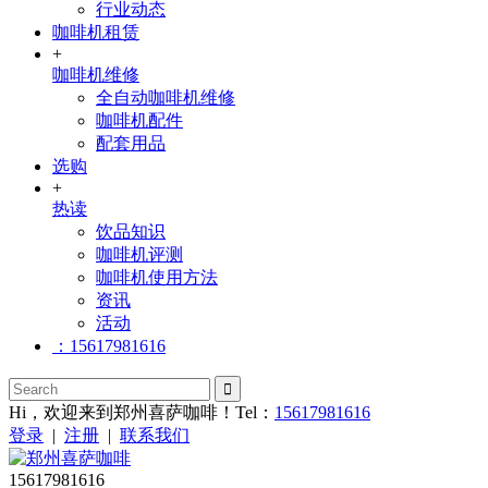
行业动态
咖啡机租赁
+
咖啡机维修
全自动咖啡机维修
咖啡机配件
配套用品
选购
+
热读
饮品知识
咖啡机评测
咖啡机使用方法
资讯
活动
：15617981616
Hi，欢迎来到郑州喜萨咖啡！Tel：
15617981616
登录
|
注册
|
联系我们
15617981616