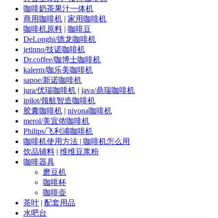
咖啡奶茶果汁一体机
商用咖啡机
|
家用咖啡机
咖啡机原料
|
咖啡豆
DeLonghi/德龙咖啡机
jetinno/技诺咖啡机
Dr.coffee/咖博士咖啡机
kalerm/咖乐美咖啡机
sapoe/新诺咖啡机
jura/优瑞咖啡机
|
java/鼎瑞咖啡机
ipilot/领航智造咖啡机
胶囊咖啡机
|
nivona咖啡机
merol/美宜侬咖啡机
Philips/飞利浦咖啡机
咖啡机使用方法 | 咖啡机怎么用
饮品辅料
|
维维豆浆粉
咖啡器具
磨豆机
咖啡杯
咖啡壶
茶叶
|
配套用品
水吧台