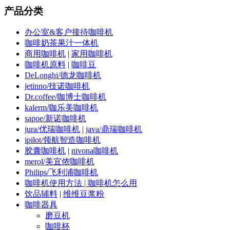
产品分类
办公室&客户接待咖啡机
咖啡奶茶果汁一体机
商用咖啡机
|
家用咖啡机
咖啡机原料
|
咖啡豆
DeLonghi/德龙咖啡机
jetinno/技诺咖啡机
Dr.coffee/咖博士咖啡机
kalerm/咖乐美咖啡机
sapoe/新诺咖啡机
jura/优瑞咖啡机
|
java/鼎瑞咖啡机
ipilot/领航智造咖啡机
胶囊咖啡机
|
nivona咖啡机
merol/美宜侬咖啡机
Philips/飞利浦咖啡机
咖啡机使用方法 | 咖啡机怎么用
饮品辅料
|
维维豆浆粉
咖啡器具
磨豆机
咖啡杯