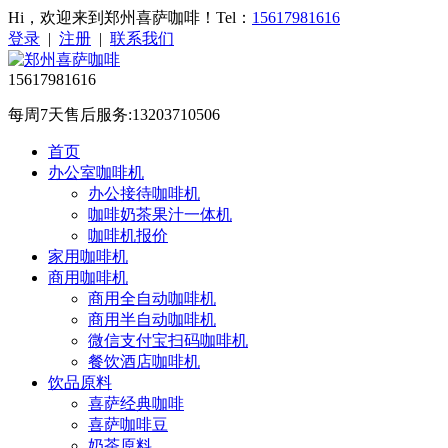
Hi，欢迎来到郑州喜萨咖啡！Tel：
15617981616
登录
|
注册
|
联系我们
15617981616
每周7天售后服务:13203710506
首页
办公室咖啡机
办公接待咖啡机
咖啡奶茶果汁一体机
咖啡机报价
家用咖啡机
商用咖啡机
商用全自动咖啡机
商用半自动咖啡机
微信支付宝扫码咖啡机
餐饮酒店咖啡机
饮品原料
喜萨经典咖啡
喜萨咖啡豆
奶茶原料