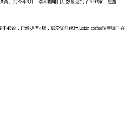
提供商。到今年9月，瑞幸咖啡门店数量达到了1003家，超越
经拥有4店，据爱咖啡统计luckin coffee瑞幸咖啡在