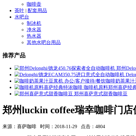
咖啡壶
茶叶
|
配套用品
水吧台
制冰机
净水器
热水器
其他水吧台用品
推荐产品
郑州Delo
Del
办公/客户接待/餐饮咖啡奶茶果汁
咖啡机原料郑州喜萨经
郑州喜萨意式甜香咖啡豆
郑州luckin coffee瑞幸咖啡门
来源：喜萨咖啡 时间：2018-11-29 点击：4804