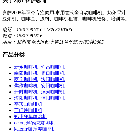
关于郑州喜萨咖啡
喜萨2008年至今专注商用/家用意式全自动咖啡机、奶茶果汁
豆浆机、咖啡豆、原料、咖啡机租赁、咖啡机维修、培训等。
电话：15617981616 / 13203710506
微信：15617981616
地址：郑州市金水区经七路21号华凯大厦3楼3005
产品分类
新乡咖啡机
|
许昌咖啡机
南阳咖啡机
|
周口咖啡机
商丘咖啡机
|
洛阳咖啡机
焦作咖啡机
|
安阳咖啡机
开封咖啡机
|
漯河咖啡机
濮阳咖啡机
|
信阳咖啡机
平顶山咖啡机
三门峡咖啡机
郑州雀巢咖啡机
delonghi/德龙咖啡机
kalerm/咖乐美咖啡机