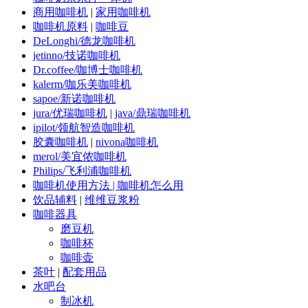
商用咖啡机
|
家用咖啡机
咖啡机原料
|
咖啡豆
DeLonghi/德龙咖啡机
jetinno/技诺咖啡机
Dr.coffee/咖博士咖啡机
kalerm/咖乐美咖啡机
sapoe/新诺咖啡机
jura/优瑞咖啡机
|
java/鼎瑞咖啡机
ipilot/领航智造咖啡机
胶囊咖啡机
|
nivona咖啡机
merol/美宜侬咖啡机
Philips/飞利浦咖啡机
咖啡机使用方法 | 咖啡机怎么用
饮品辅料
|
维维豆浆粉
咖啡器具
磨豆机
咖啡杯
咖啡壶
茶叶
|
配套用品
水吧台
制冰机