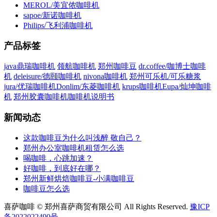
MEROL/美宜侬咖啡机
sapoe/新诺咖啡机
Philips/飞利浦咖啡机
产品标签
java鼎瑞咖啡机
领航咖啡机
郑州咖啡豆
dr.coffee/咖博士咖啡
机
deleisure/德颐咖啡机
nivona咖啡机
郑州可乐机/可乐糖浆
jura/优瑞咖啡机
Donlim/东菱咖啡机
krups咖啡机
Eupa/灿坤咖啡
机
郑州胶囊咖啡机
咖啡机说明书
新闻动态
这款咖啡豆为什么叫浅醉 敬自己？
郑州办公室咖啡机租赁怎么选
喝咖啡，心跳加速？
好咖啡，到底好在哪？
郑州新鲜烘焙咖啡豆-小满咖啡豆
咖啡豆怎么选
喜萨咖啡 © 郑州喜萨商贸有限公司 All Rights Reserved.
豫ICP
备2022022490号