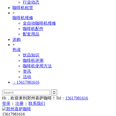
行业动态
咖啡机租赁
+
咖啡机维修
全自动咖啡机维修
咖啡机配件
配套用品
选购
+
热读
饮品知识
咖啡机评测
咖啡机使用方法
资讯
活动
：15617981616
Hi，欢迎来到郑州喜萨咖啡！Tel：
15617981616
登录
|
注册
|
联系我们
15617981616